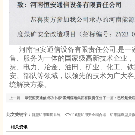
河南恒安通信设备有限责任公司,是一
售、服务为一体的国家级高新技术企业，
炭、电力、冶金、油田、矿业、化工、铁
安、部队等领域，以领先的技术为广大客
统解决方案。
上一篇：
恭贺恒安通信成功中标“霍州煤电集团有限责任公
下一篇：
已经是最
司2018年第八批机电设备采购”项目
此文关键字：
新型矿用调度系统
KTA116型矿用安全耦合器
矿用隔爆型摄
相关资讯