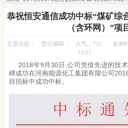
当前位置：
首页
»
恒安资讯
»
恭祝恒安通信成功中标“煤矿综合自动化平台系统（
恭祝恒安通信成功中标“煤矿综
（含环网）”项
文章出处：
责任编辑：
人气：
732
发表时间
12:03
2018年9月30日,公司凭借先进的技
碑成功在河南能源化工集团有限公司201
目招标中成功中标。